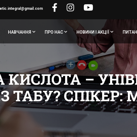
etic.integral@gmail.com
НАВЧАННЯ
ПРО НАС
НОВИНИ І АКЦІЇ
ПИТАН
А КИСЛОТА – УНІ
З ТАБУ? СПІКЕР: