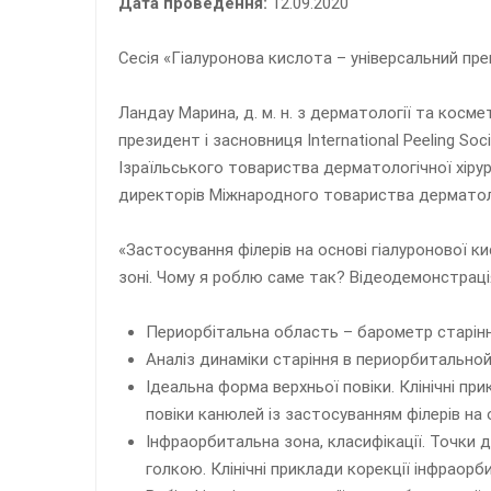
Дата проведення:
12.09.2020
Сесія «Гіалуронова кислота – універсальний пре
Ландау Марина, д. м. н. з дерматології та косме
президент і засновниця International Peeling Soc
Ізраїльського товариства дерматологічної хірур
директорів Міжнародного товариства дерматологі
«Застосування філерів на основі гіалуронової 
зоні. Чому я роблю саме так? Відеодемонстраці
Периорбітальна область – барометр старінн
Аналіз динаміки старіння в периорбитальной
Ідеальна форма верхньої повіки. Клінічні при
повіки канюлей із застосуванням філерів на 
Інфраорбитальна зона, класифікації. Точки д
голкою. Клінічні приклади корекції інфраорб