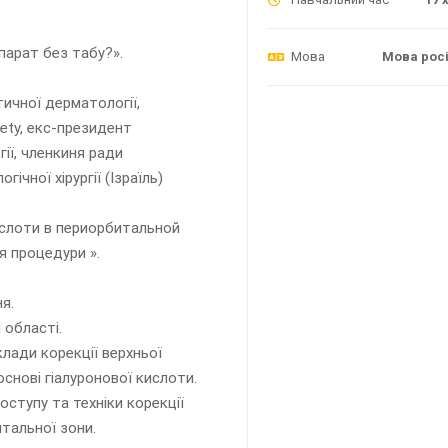
парат без табу?».
Мова
Мова рос
тичної дерматології,
iety, екс-президент
гії, членкиня ради
чної хірургії (Ізраїль)
кислоти в периорбитальной
я процедури ».
я.
 області.
клади корекції верхньої
основі гіалуронової кислоти.
оступу та техніки корекції
итальної зони.