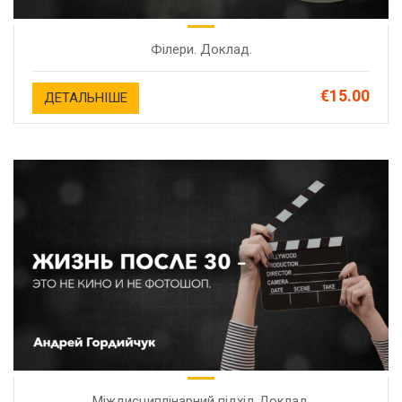
Філери. Доклад.
€15.00
ДЕТАЛЬНІШЕ
Міждисциплінарний підхід Доклад.