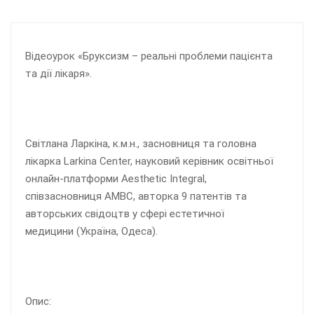
Відеоурок «Бруксизм – реальні проблеми пацієнта
та дії лікаря».
Світлана Ларкіна, к.м.н., засновниця та головна
лікарка Larkina Center, науковий керівник освітньої
онлайн-платформи Aesthetic Integral,
співзасновниця АМВС, авторка 9 патентів та
авторських свідоцтв у сфері естетичної
медицини (Україна, Одеса).
Опис: