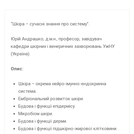
“Шкіра – сучасні знання про систему”.
Юрій Андрашко, д.м.н., професор, завідувач
кафедри шкірних і венеричних захворювань УжНУ
(Україна).
Опис:
Шкіра – окрема нейро-імунно-ендокринна
система.
Ембріональний розвиток шкіри.
Будова і функції епідермісу.
Мікробіом шкіри.
Будова і функції дерми.
Будова і функції підшкірно-жирової клітковини.