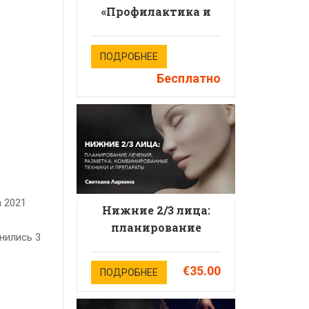
«Профилактика и
терапия
осложнений. Работа
ПОДРОБНЕЕ
в интересах
Бесплатно
безопасности
пациента
эстетической
медицины».
 2021
Нижние 2/3 лица:
планирование
нились 3
лечения, разметка,
комбинированные
€35.00
ПОДРОБНЕЕ
техники и
препараты.Спикер: