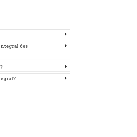
tegral без
?
egral?