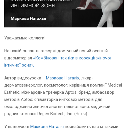
Уважаемые коллеги!
На нашій онлан-платформі доступний новий освітній
відеоматеріал
«Комбіновані техніки в корекції жіночої
інтимної зони».
Автор видеоурока –
Маркова Наталія
, лікар-
дерматовенеролог, косметолог; керівниця компанії Medical
Esthetic; міжнародна тренерка Aptos, бренд амбасадор
методів Aptos; співавторка ниткових методів для
омолодження жіночої аногенітальної зони; медичний
радник компанії Regen Biotech, Inc. (Чехія)
У відеоуроці
Маркова Наталія
познайомить вас із такими