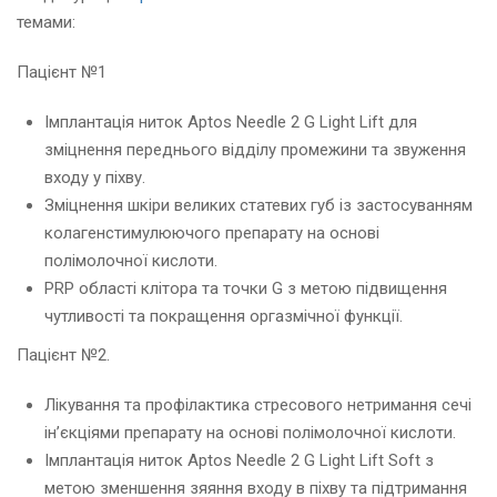
темами:
Пацієнт №1
Імплантація ниток Аptos Needle 2 G Light Lift для
зміцнення переднього відділу промежини та звуження
входу у піхву.
Зміцнення шкіри великих статевих губ із застосуванням
колагенстимулюючого препарату на основі
полімолочної кислоти.
PRP області клітора та точки G з метою підвищення
чутливості та покращення оргазмічної функції.
Пацієнт №2.
Лікування та профілактика стресового нетримання сечі
ін’єкціями препарату на основі полімолочної кислоти.
Імплантація ниток Аptos Needle 2 G Light Lift Soft з
метою зменшення зяяння входу в піхву та підтримання