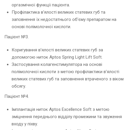
оргазмічної функції пацієнта.
Профілактика в’ялості великих статевих губ та
заповнення їх недостатнього об’єму препаратом на
основі полімолочної кислоти.
Пацієнт №3.
Коригування в’ялості великих статевих губ за
допомогою ниток Aptos Spring Light Lift Soft.
Застосування колагенстимулятора на основі
полімолочної кислоти з метою профілактики в’ялості
великих статевих губ та заповнення втраченого з віком
обсягу.
Пацієнт №4.
Імплантація ниток Аptos Excellence Soft з метою
зміцнення переднього відділу промежини та звуження
входу у піхву.