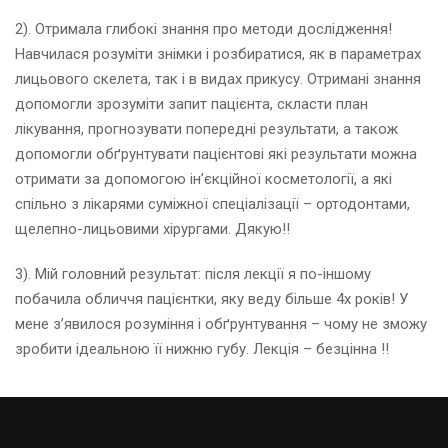
2). Отримала глибокі знання про методи дослідження!
Навчилася розуміти знімки і розбиратися, як в параметрах
лицьового скелета, так і в видах прикусу. Отримані знання
допомогли зрозуміти запит пацієнта, скласти план
лікування, прогнозувати попередні результати, а також
допомогли обґрунтувати пацієнтові які результати можна
отримати за допомогою ін’єкційної косметології, а які
спільно з лікарями суміжної спеціалізації – ортодонтами,
щелепно-лицьовими хірургами. Дякую!!
3). Мій головний результат: після лекції я по-іншому
побачила обличчя пацієнтки, яку веду більше 4х років! У
мене з’явилося розуміння і обґрунтування – чому не зможу
зробити ідеальною її нижню губу. Лекція – безцінна !!