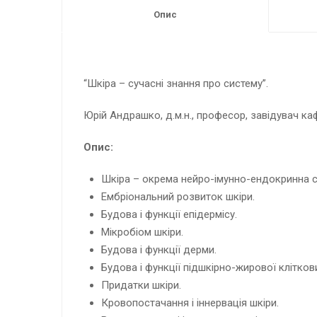
Опис
“Шкіра – сучасні знання про систему”.
Юрій Андрашко, д.м.н., професор, завідувач ка
Опис:
Шкіра – окрема нейро-імунно-ендокринна с
Ембріональний розвиток шкіри.
Будова і функції епідермісу.
Мікробіом шкіри.
Будова і функції дерми.
Будова і функції підшкірно-жирової клітков
Придатки шкіри.
Кровопостачання і іннервація шкіри.