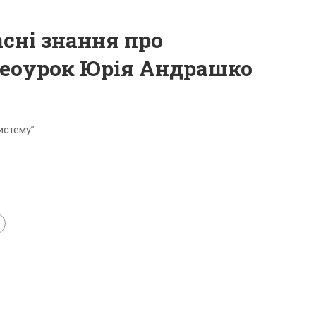
асні знання про
деоурок Юрія Андрашко
истему”.