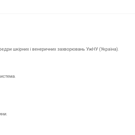
федри шкірних і венеричних захворювань УжНУ (Україна).
истема.
ини.