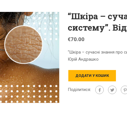
“Шкіра – суч
систему”. Ві
€
70.00
“Шкіра – сучасні знання про с
Юрій Андрашко
ДОДАТИ У КОШИК
Поділитися: