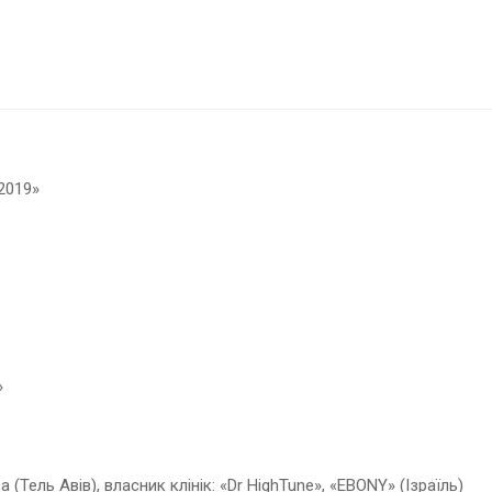
2019»
»
ра (Тель Авів), власник клінік: «Dr HighTune», «EBONY» (Ізраїль)