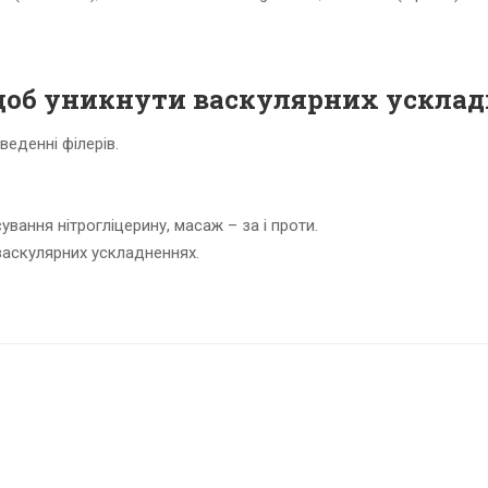
 щоб уникнути васкулярних усклад
веденні філерів.
сування нітрогліцерину, масаж – за і проти.
васкулярних ускладненнях.