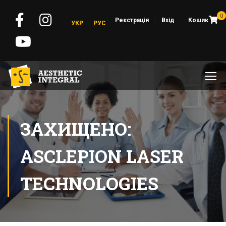
0
Реєстрація
Вхід
Кошик
УКР
РУС
ЗАХИЩЕНО:
ASCLEPION LASER
TECHNOLOGIES