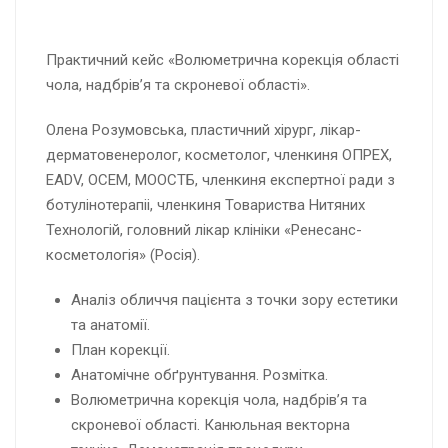
Практичний кейс «Волюметрична корекція області
чола, надбрів’я та скроневої області».
Олена Розумовська, пластичний хірург, лікар-
дерматовенеролог, косметолог, членкиня ОПРЕХ,
EADV, ОСЕМ, МООСТБ, членкиня експертної ради з
ботулінотерапіі, членкиня Товариства Нитяних
Технологій, головний лікар клініки «Ренесанс-
косметологія» (Росія).
Аналіз обличчя пацієнта з точки зору естетики
та анатомії.
План корекції.
Анатомічне обґрунтування. Розмітка.
Волюметрична корекція чола, надбрів’я та
скроневої області. Канюльная векторна