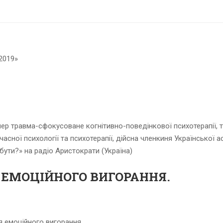
2019»
нер травма-сфокусоване когнітивно-поведінкової психотерапії
сної психології та психотерапії, дійсна членкиня Української ас
бути?» на радіо Аристократи (Україна)
ЕМОЦІЙНОГО ВИГОРАННЯ.
я емоційного вигорання.