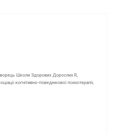
, творець Школи Здорових Дорослих R,
оціації когнітивно-поведінкової психотерапії,