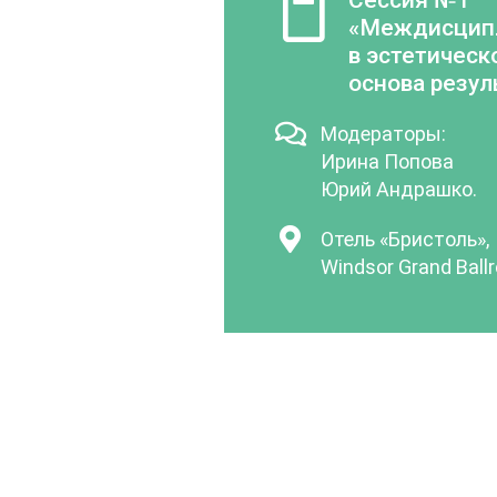
«Междисцип
в эстетичес
основа резул
Модераторы:
Ирина Попова
Юрий Андрашко.
Отель «Бристоль»,
Windsor Grand Ball