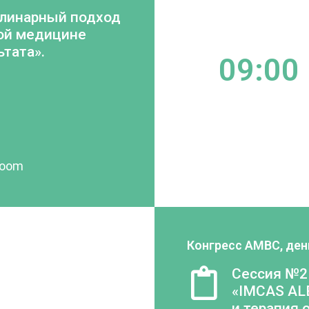
линарный подход
кой медицине
ьтата».
09:00
room
Конгресс AMBC, ден
Сессия №2
«IMCAS AL
и терапия 