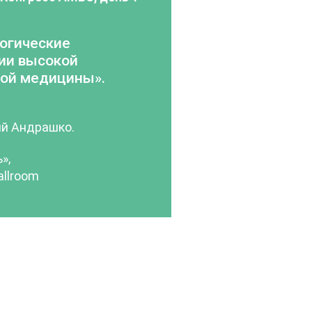
огические
ии высокой
кой медицины».
й Андрашко.
»,
allroom