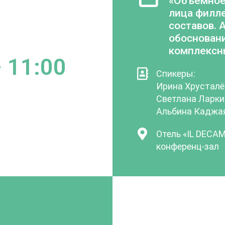
«Объемное
лица филл
составов. 
обосновани
комплексн
 11:00
Спикеры:
Ирина Хрусталё
Светлана Ларки
Альбина Каджа
Отель «IL DECA
конференц-зал