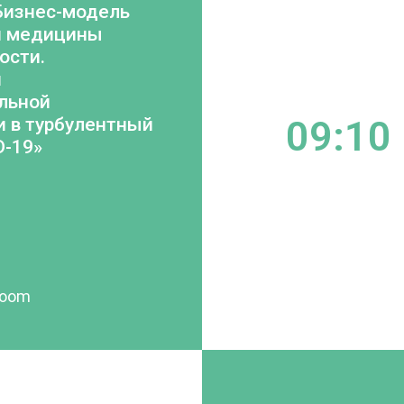
Бизнес-модель
й медицины
ости.
я
льной
09:10
и в турбулентный
D-19»
room