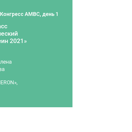
Конгресс AMBC, день 1
асс
ческий
еин 2021»
Елена
ва
MERON»,