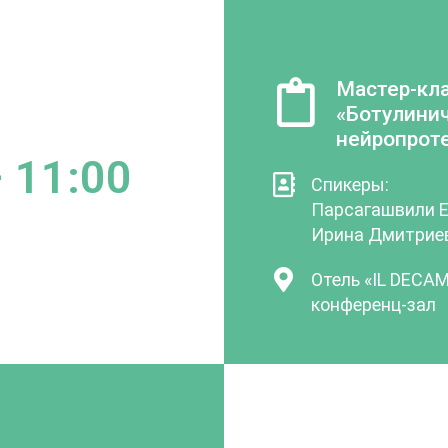
Мастер-кл
«Ботулини
нейропрот
 11:00
Спикеры:
Парсагашвили 
Ирина Дмитрие
Отель «IL DECA
конференц-зал