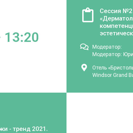
Сессия №2
«Дерматол
компетенц
 13:20
эстетичес
Модератор:
Модератор: Юри
Отель «Бристоль
Windsor Grand B
жи - тренд 2021.