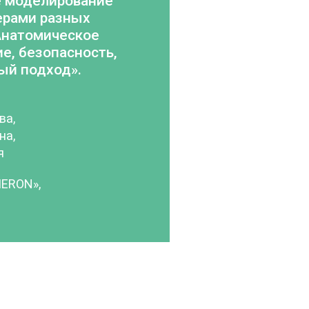
 моделирование
ерами разных
Анатомическое
е, безопасность,
ый подход».
ва,
на,
я
MERON»,