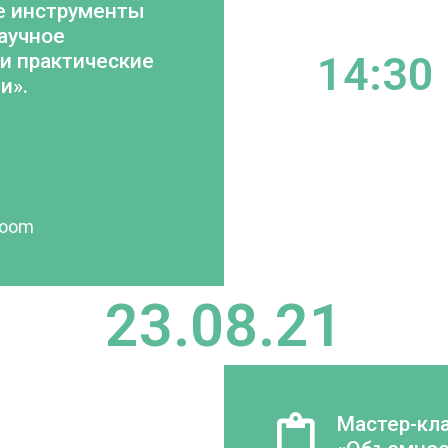
 инструменты
аучное
14:30
и практические
и».
room
23.08.21
Мастер-кл