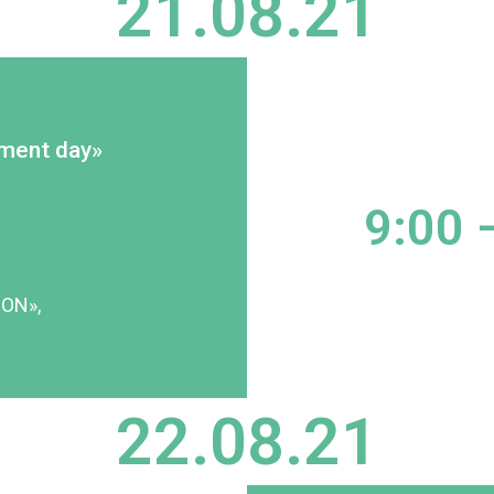
21.08.21
ment day»
9:00 
ON»,
22.08.21